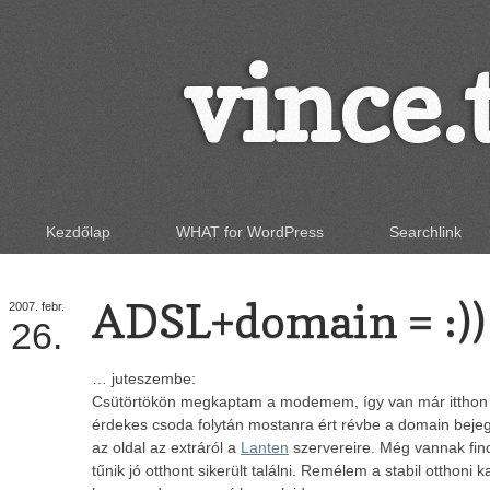
vince.
Kezdőlap
WHAT for WordPress
Searchlink
ADSL+domain = :))
2007.
febr.
26.
… juteszembe:
Csütörtökön megkaptam a modemem, így van már itthon i
érdekes csoda folytán mostanra ért révbe a domain bejegyz
az oldal az extráról a
Lanten
szervereire. Még vannak fi
tűnik jó otthont sikerült találni. Remélem a stabil otthoni 