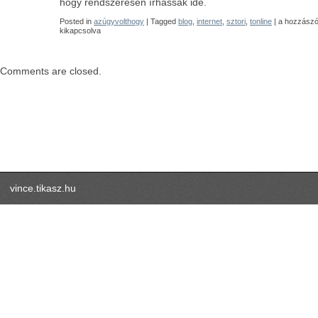
hogy rendszeresen írhassak ide.
ADSL+doma
Posted in
azúgyvolthogy
| Tagged
blog
,
internet
,
sztori
,
tonline
|
a hozzászó
=
kikapcsolva
:))
bejegyzésh
Comments are closed.
vince.tikasz.hu