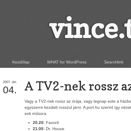
vince.
Kezdőlap
WHAT for WordPress
Searchlink
A TV2-nek rossz az
2007.
okt.
04.
Vagy a TV2-nek rossz az órája, vagy tegnap este a házb
egyszerre kezdett rosszul járni. A port.hu szerint így néze
esti műsora:
20.20:
Favorit
21.00:
Dr. House