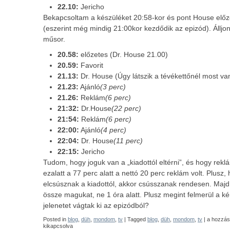
22.10:
Jericho
Bekapcsoltam a készüléket 20:58-kor és pont House előz
(eszerint még mindig 21:00kor kezdődik az epizód). Álljon
műsor.
20.58:
előzetes (Dr. House 21.00)
20.59:
Favorit
21.13:
Dr. House (Úgy látszik a tévékettőnél most v
21.23:
Ajánló
(3 perc)
21.26:
Reklám
(6 perc)
21:32:
Dr.House
(22 perc)
21:54:
Reklám
(6 perc)
22:00:
Ajánló
(4 perc)
22:04:
Dr. House
(11 perc)
22:15:
Jericho
Tudom, hogy joguk van a „kiadottól eltérni”, és hogy rek
ezalatt a 77 perc alatt a nettó 20 perc reklám volt. Plusz
elcsúsznak a kiadottól, akkor csússzanak rendesen. Majd
össze magukat, ne 1 óra alatt. Plusz megint felmerül a k
jelenetet vágtak ki az epizódból?
A
Posted in
blog
,
düh
,
mondom
,
tv
| Tagged
blog
,
düh
,
mondom
,
tv
|
a hozzás
TV2-
kikapcsolva