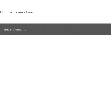
nek
rossz
az
órája
Comments are closed.
bejegyzé
vince.tikasz.hu