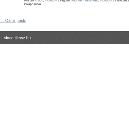
Posted in
düh
,
mondom
| Tagged
blog
,
düh
,
falusi élet
,
mondom
|
a hozzász
bejegyzés
kikapcsolva
← Older posts
vince.tikasz.hu