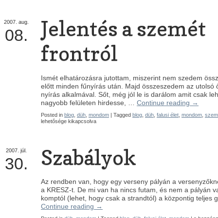
Jelentés a szemét
2007.
aug.
08.
frontról
Ismét elhatározásra jutottam, miszerint nem szedem öss
előtt minden fűnyírás után. Majd összeszedem az utolsó ős
nyírás alkalmával. Sőt, még jól le is darálom amit csak le
nagyobb felületen hirdesse, …
Continue reading
→
Posted in
blog
,
düh
,
mondom
| Tagged
blog
,
düh
,
falusi élet
,
mondom
,
szem
lehetősége kikapcsolva
Szabályok
2007.
júl.
30.
Az rendben van, hogy egy verseny pályán a versenyzőkne
a KRESZ-t. De mi van ha nincs futam, és nem a pályán v
komptól (lehet, hogy csak a strandtól) a központig teljes
Continue reading
→
Szabályok