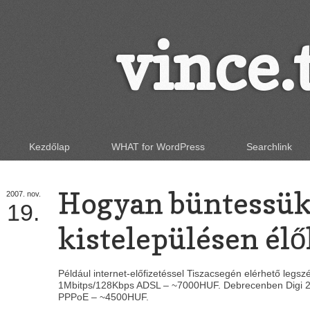
vince.
Kezdőlap
WHAT for WordPress
Searchlink
Hogyan büntessük
2007.
nov.
19.
kistelepülésen élő
Például internet-előfizetéssel Tiszacsegén elérhető legszé
1Mbitps/128Kbps ADSL – ~7000HUF. Debrecenben Digi 2
PPPoE – ~4500HUF.