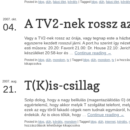
Posted in
blog
,
düh
,
falusi élet
,
kérdés
| Tagged
blog
,
düh
,
falusi élet
,
kérdé
A TV2-nek rossz az
2007.
okt.
04.
Vagy a TV2-nek rossz az órája, vagy tegnap este a házb
egyszerre kezdett rosszul járni. A port.hu szerint így néze
esti műsora: 20.20: Favorit 21.00: Dr. House 22.10: Jeri
készüléket 20:58-kor és …
Continue reading
→
A
Posted in
blog
,
düh
,
mondom
,
tv
| Tagged
blog
,
düh
,
mondom
,
tv
|
a hozzás
TV2-
kikapcsolva
nek
rossz
az
órája
T(K)is-csillag
2007.
aug.
bejegyzé
21.
Szép dolog, hogy a nagy belilulás (magentaziálódás ©) ó
egyértelemű, hogy akkor melyik T szolgáltat telefont, mely
ezek az egy tőről fakadó cégek nem tudnak egymásról, h
érdekük. Az is okos tőlük, hogy …
Continue reading
→
Posted in
blog
,
düh
,
kérdés
,
mondom
| Tagged
blog
,
düh
,
internet
,
kérdés
,
hozzászólások lehetősége kikapcsolva